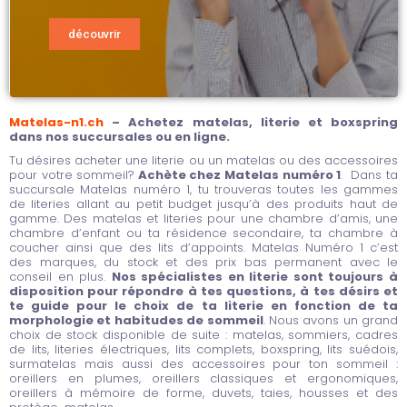
découvrir
Matelas-n1.ch
– Achetez matelas, literie et boxspring
dans nos succursales ou en ligne.
Tu désires acheter une literie ou un matelas ou des accessoires
pour votre sommeil?
Achète chez Matelas numéro 1
.
Dans ta
succursale Matelas numéro 1, tu trouveras toutes les gammes
de literies allant au petit budget jusqu’à des produits haut de
gamme. Des matelas et literies pour une chambre d’amis, une
chambre d’enfant ou ta résidence secondaire, ta chambre à
coucher ainsi que des lits d’appoints. Matelas Numéro 1 c’est
des marques, du stock et des prix bas permanent avec le
conseil en plus.
Nos spécialistes en literie sont toujours à
disposition pour répondre à tes questions, à tes désirs et
te guide pour le choix de ta literie en fonction de ta
morphologie et habitudes de sommeil
. Nous avons un grand
choix de stock disponible de suite : matelas, sommiers, cadres
de lits, literies électriques, lits complets, boxspring, lits suédois,
surmatelas mais aussi des accessoires pour ton sommeil :
oreillers en plumes, oreillers classiques et ergonomiques,
oreillers à mémoire de forme, duvets, taies, housses et des